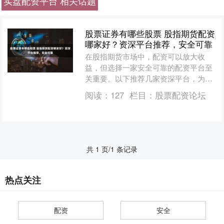
实盘配资平台 相关话题
股票证券有哪些股票 股指期货配资
哪家好？资深平台推荐，安全可靠
在股指期货市场中，配资可以放大收
益，但选择一家安全可靠的配资平台至
关重要。以下推荐几家资深平台，为您
提供安全、高效的配资服务： 2. 选择合
阅读：
127
栏目：
股票配资论坛
适的交易品种：短线交....
共 1 页/1 条记录
热点关注
配资
安全