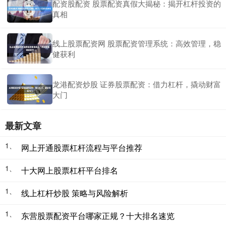
配资股配资 股票配资真假大揭秘：揭开杠杆投资的
真相
线上股票配资网 股票配资管理系统：高效管理，稳
健获利
龙港配资炒股 证券股票配资：借力杠杆，撬动财富
大门
最新文章
1、
网上开通股票杠杆流程与平台推荐
1、
十大网上股票杠杆平台排名
1、
线上杠杆炒股 策略与风险解析
1、
东营股票配资平台哪家正规？十大排名速览