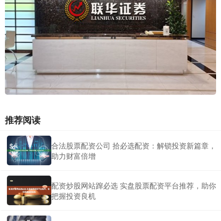
推荐阅读
合法股票配资公司 拾必选配资：解锁投资新篇章，
助力财富倍增
配资炒股网站蹿必选 实盘股票配资平台推荐，助你
把握投资良机