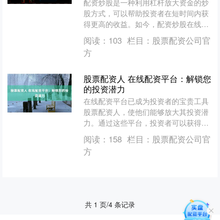
配资炒股是一种利用杠杆放大资金的炒
股方式，可以帮助投资者在短时间内获
得更高的收益。如今，配资炒股在线开
户已十分便捷最专业股票配资，投资者
阅读：
103
栏目：
股票配资公司官
只需通过正规配资平台即可....
方
股票配资人 在线配资平台：解锁您
的投资潜力
在线配资平台已成为投资者的宝贵工具
股票配资人，使他们能够放大其投资潜
力。通过这些平台，投资者可以获得杠
杆资金，从而增加其投资回报。 1. 了解
阅读：
158
栏目：
股票配资公司官
自己的风险承受能力....
方
共 1 页/4 条记录