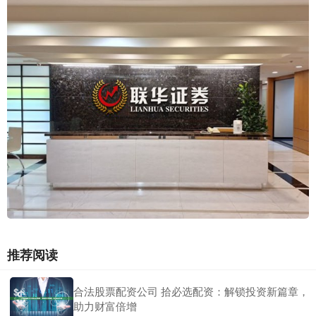
推荐阅读
合法股票配资公司 拾必选配资：解锁投资新篇章，
助力财富倍增