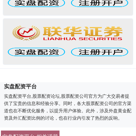
实盘配资平台
实盘配资平台,股票配资论坛,股票配资公司官方为广大交易者提
供了宝贵的信息和经验分享。同时，各大股票配资公司的官方渠
道也在不断优化服务，以提升用户体验。此外，涉及外盘黄金配
资及外汇配资比例的讨论，也在行业内引发了热烈的反响。