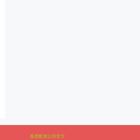
股票配资公司官方