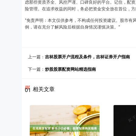
虑那些资质齐全、风控严谨、口碑良好的平台。记住，配资
险管理。在追求收益的同时，务必把资金安全放在首位，方
*免责声明：本文仅供参考，不构成任何投资建议。股市有
例，请在充分了解风险后根据自身情况谨慎决策。*
上一篇：
吉林股票开户流程及条件，吉林证券开户指南
下一篇：
炒股股票配资网站精选指南
相关文章
01