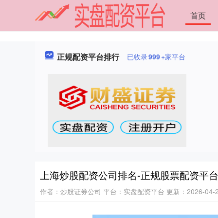
首页
正规配资平台排行
已收录
999
+家平台
上海炒股配资公司排名-正规股票配资平
作者：炒股证券公司
平台：实盘配资平台
更新：2026-04-20