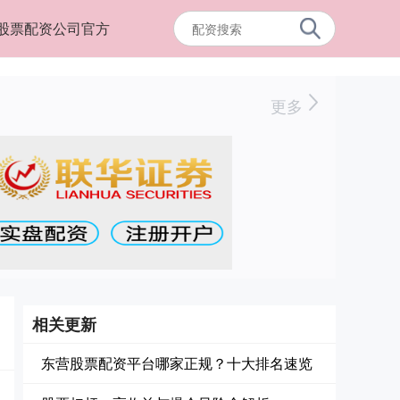
股票配资公司官方
更多
相关更新
东营股票配资平台哪家正规？十大排名速览