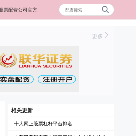
股票配资公司官方
更多
相关更新
十大网上股票杠杆平台排名