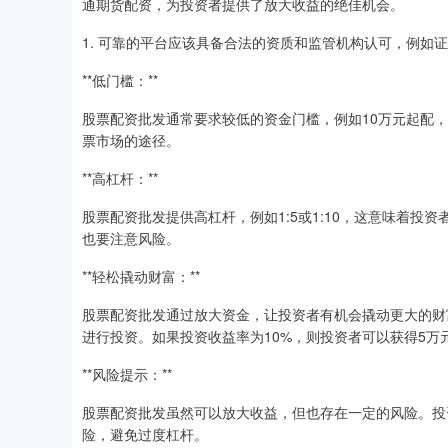
通期货配资，为投资者提供了放大收益的绝佳机会。
1. 可靠的平台应该具备合法的资质和监管机构认可，例如
**低门槛：**
股票配资批发通常要求较低的资金门槛，例如10万元起配
票市场的途径。
**高杠杆：**
股票配资批发提供高杠杆，例如1:5或1:10，这意味着投
也要注意风险。
**轻松撬动财富：**
股票配资批发通过放大资金，让投资者有机会撬动更大的财富
进行投资。如果投资收益率为10%，则投资者可以获得5万
**风险提示：**
股票配资批发虽然可以放大收益，但也存在一定的风险。投
险，避免过度杠杆。