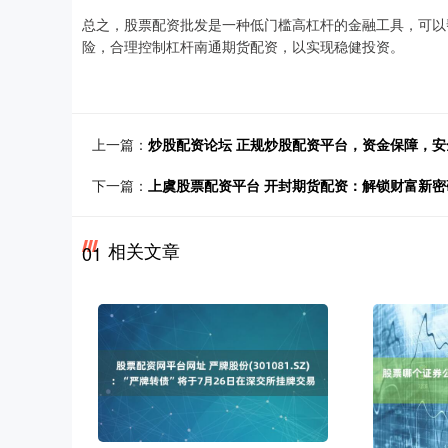
总之，股票配资批发是一种低门槛高杠杆的金融工具，可以
险，合理控制杠杆南通期货配资，以实现稳健投资。
上一篇：
炒股配资论坛 正规炒股配资平台，资金保障，安
下一篇：
上虞股票配资平台 开封期货配资：解锁财富新
相关文章
01