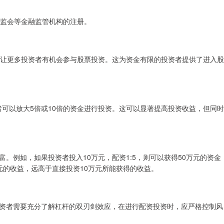
证监会等金融监管机构的注册。
，让更多投资者有机会参与股票投资。这为资金有限的投资者提供了进入股
资者可以放大5倍或10倍的资金进行投资。这可以显著提高投资收益，但同时
。例如，如果投资者投入10万元，配资1:5，则可以获得50万元的资金
元的收益，远高于直接投资10万元所能获得的收益。
资者需要充分了解杠杆的双刃剑效应，在进行配资投资时，应严格控制风