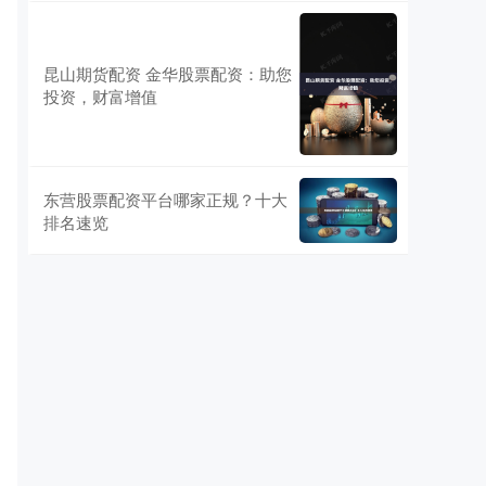
昆山期货配资 金华股票配资：助您
投资，财富增值
东营股票配资平台哪家正规？十大
排名速览