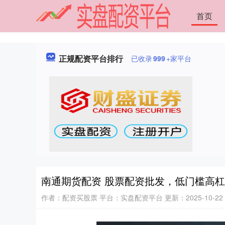
首页
正规配资平台排行
已收录
999
+家平台
南通期货配资 股票配资批发，低门槛高
作者：配资买股票
平台：实盘配资平台
更新：2025-10-22 