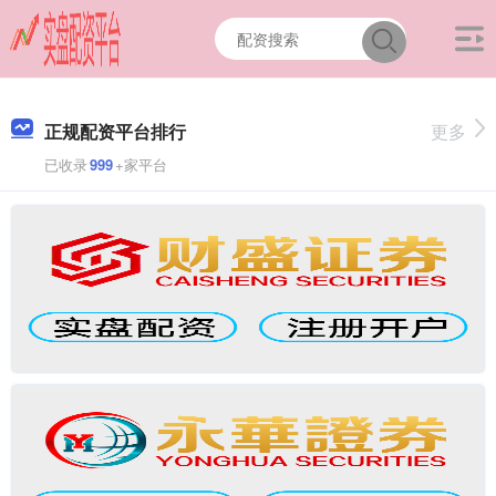
正规配资平台排行
更多
已收录
999
+家平台