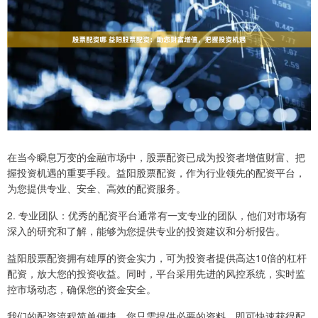
在当今瞬息万变的金融市场中，股票配资已成为投资者增值财富、把
握投资机遇的重要手段。益阳股票配资，作为行业领先的配资平台，
为您提供专业、安全、高效的配资服务。
2. 专业团队：优秀的配资平台通常有一支专业的团队，他们对市场有
深入的研究和了解，能够为您提供专业的投资建议和分析报告。
益阳股票配资拥有雄厚的资金实力，可为投资者提供高达10倍的杠杆
配资，放大您的投资收益。同时，平台采用先进的风控系统，实时监
控市场动态，确保您的资金安全。
我们的配资流程简单便捷，您只需提供必要的资料，即可快速获得配