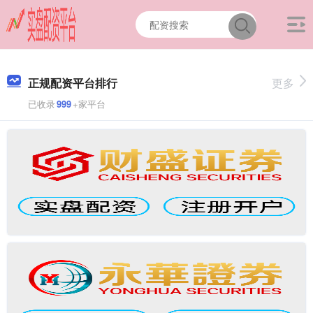
正规配资平台排行
更多
已收录
999
+家平台