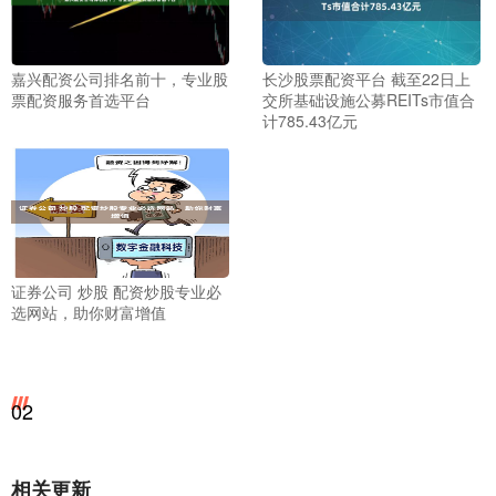
嘉兴配资公司排名前十，专业股
长沙股票配资平台 截至22日上
票配资服务首选平台
交所基础设施公募REITs市值合
计785.43亿元
证券公司 炒股 配资炒股专业必
选网站，助你财富增值
02
相关更新