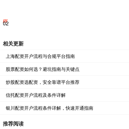
02
相关更新
上海配资开户流程与合规平台指南
股票配资如何选？避坑指南与关键点
炒股配资选配资，安全靠谱平台推荐
信托配资开户流程及条件详解
银川配资开户流程条件详解，快速开通指南
推荐阅读