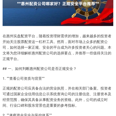
在惠州实盘配资平台，随着投资理财需求的增加，越来越多的投资者
开始关注股票配资这一杠杆工具。然而，面对市场上众多的配资公
司，如何选择一家正规、安全的平台成为许多投资者关心的问题。本
文将为您详细解析惠州配资公司的选择要点，并推荐一些值得关注的
正规平台。
## 一、如何判断惠州配资公司是否正规安全？
1. **查看公司资质与背景**
正规的配资公司应具备合法的营业执照，并在相关部门备案。投资者
可通过国家企业信用信息公示系统查询公司的注册信息、注册资本及
经营范围，确保其具备从事配资业务的资格。此外，公司的成立时
间、行业口碑和股东背景也是重要的参考指标。
2. **考察资金安全与风控体系**