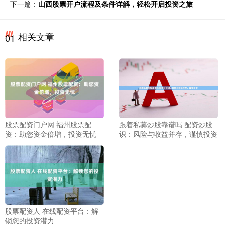
下一篇：
山西股票开户流程及条件详解，轻松开启投资之旅
相关文章
01
股票配资门户网 福州股票配
跟着私募炒股靠谱吗 配资炒股
资：助您资金倍增，投资无忧
识：风险与收益并存，谨慎投资
股票配资人 在线配资平台：解
锁您的投资潜力