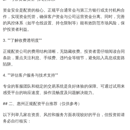
资金安全是配资的核心。正规平台通常会与第三方银行或支付机构合
作，实现资金托管，确保客户资金与公司运营资金分离。同时，完善
的风控体系（如平仓线设置、持仓限制等）能有效防范市场风险，保
护投资者利益。
3. **了解收费透明度**
正规配资公司的费用结构清晰，无隐藏收费。投资者需仔细阅读合同
条款，重点关注利息、手续费、违约金等细节，避免陷入高息或套路
陷阱。
4. **评估客户服务与技术支持**
专业的客服团队和稳定的交易系统是良好体验的保障。可通过试用来
感受平台的响应速度、操作流畅度及问题解决能力。
## 二、惠州正规配资平台推荐（仅供参考）
以下列举几家在资质、风控和服务方面表现较好的平台，但投资前请
务必自行核实：